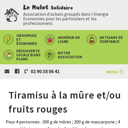
Le Mulot
Solidaire
Association d'achats groupés dans l'énergie
Economies pour les particuliers et les
professionnels
GROUPAGE
ADHÉRER
EN
ARTISANS
DE
ET
LIGNE
CONFIANCE
ÉCONOMIES
DÉCOUVERTE
NOTRE
LOCALE
BONS
ASSOCIATION
PLANS
02 90 38 06 41
MENU ☰
Tiramisu à la mûre et/ou
fruits rouges
Pour 4 personnes : 300 g de mûres ; 200 g de mascarpone ; 4