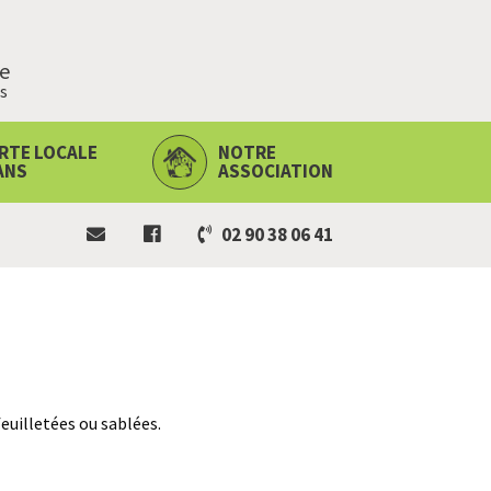
ie
s
RTE LOCALE
NOTRE
ANS
ASSOCIATION
02 90 38 06 41
 feuilletées ou sablées.