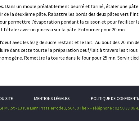
es. Dans un moule préalablement beurré et fariné, étaler une pâte 
rir de la deuxième pâte. Rabattre les bords des deux pâtes vers l’in
ur permettre l’évaporation pendant la cuisson et pour faciliter la 
t l’étaler avec un pinceau sur la pâte. Enfourner pour 20 mn.
oeuf avec les 50 g de sucre restant et le lait. Au bout des 20 mn de 
duire dans cette tourte la préparation oeuf/lait à travers les trous
omogène. Remettre la tourte dans le four pour 25 mn. Servir tiède
DU SITE
MENTIONS LÉGALES
POLITIQUE DE CONFIDENTI
Le Mulot - 13 rue Lann Prat Perrodeu, 56450 Theix - Téléphone : 02 90 38 06 4