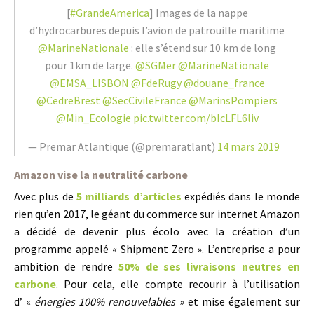
[
#GrandeAmerica
] Images de la nappe
d’hydrocarbures depuis l’avion de patrouille maritime
@MarineNationale
: elle s’étend sur 10 km de long
pour 1km de large.
@SGMer
@MarineNationale
@EMSA_LISBON
@FdeRugy
@douane_france
@CedreBrest
@SecCivileFrance
@MarinsPompiers
@Min_Ecologie
pic.twitter.com/bIcLFL6liv
— Premar Atlantique (@premaratlant)
14 mars 2019
Amazon vise la neutralité carbone
Avec plus de
5 milliards d’articles
expédiés dans le monde
rien qu’en 2017, le géant du commerce sur internet Amazon
a décidé de devenir plus écolo avec la création d’un
programme appelé « Shipment Zero ». L’entreprise a pour
ambition de rendre
50% de ses livraisons neutres en
carbone
. Pour cela, elle compte recourir à l’utilisation
d’ «
énergies 100% renouvelables
» et mise également sur