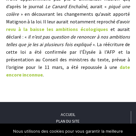
d’après le journal
Le Canard Enchaîné
, aurait «
piqué une
colère
» en découvrant les changements qu’avait apporté
Matignon à la loi. Il leur aurait notamment reproché d’avoir
revu à la baisse les ambitions écologiques
et aurait
déclaré : «
Il n’est pas question de renoncer à nos ambitions
telles que je les ai plusieurs fois expliqué
». La réécriture de
cette loi a été confirmée par l’Élysée à l’AFP et la
présentation au Conseil des ministres du texte, prévue à
l’origine pour le 11 mars, a été repoussée à une
date
encore inconnue
.
ACCUEIL
PLAN DU SITE
MENTIONS LÉGALES
Nous utilisons des cookies pour vous garantir la meilleure
POLITIQUE DE CONFIDENTIALITÉ