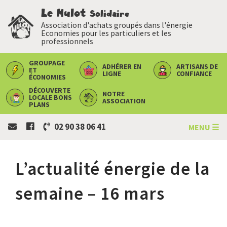
Le Mulot
Solidaire
Association d'achats groupés dans l'énergie
Economies pour les particuliers et les
professionnels
GROUPAGE
ADHÉRER
EN
ARTISANS
DE
ET
LIGNE
CONFIANCE
ÉCONOMIES
DÉCOUVERTE
NOTRE
LOCALE
BONS
ASSOCIATION
PLANS
02 90 38 06 41
MENU ☰
L’actualité énergie de la
semaine – 16 mars