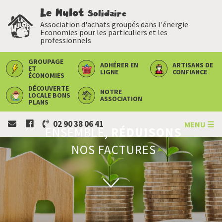
Le Mulot
Solidaire
Association d'achats groupés dans l'énergie
Economies pour les particuliers et les
professionnels
GROUPAGE
ADHÉRER
EN
ARTISANS
DE
ET
LIGNE
CONFIANCE
ÉCONOMIES
DÉCOUVERTE
NOTRE
LOCALE
BONS
ASSOCIATION
PLANS
02 90 38 06 41
MENU ☰
ENSEMBLE,
RÉDUISONS
NOS FACTURES